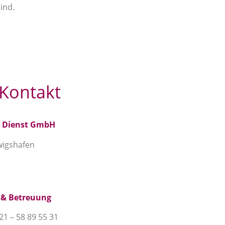
ind.
 Kontakt
r Dienst GmbH
dwigshafen
 & Betreuung
21 – 58 89 55 31