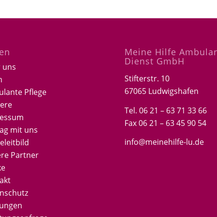
ten
Meine Hilfe Ambula
Dienst GmbH
 uns
Stifterstr. 10
m
67065 Ludwigshafen
lante Pflege
iere
Tel. 06 21 – 63 71 33 66
ressum
Fax 06 21 – 63 45 90 54
Tag mit uns
info@meinehilfe-lu.de
eleitbild
re Partner
ke
akt
nschutz
tungen