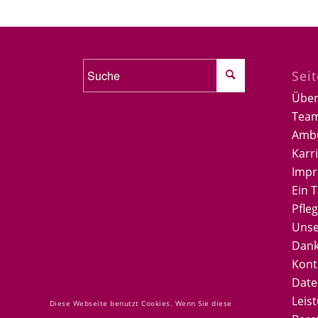
Sei
Über
Tea
Ambu
Karr
Imp
Ein 
Pfleg
Unse
Dan
Kont
Date
Leis
Diese Webseite benutzt Cookies. Wenn Sie diese